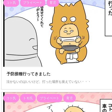
コト氏
プライベート
育児
202
予防接種行ってきました
泣かないのはいいけど、打った場所も覚えていない・・・
コト氏
トモ氏
プライベート
育児