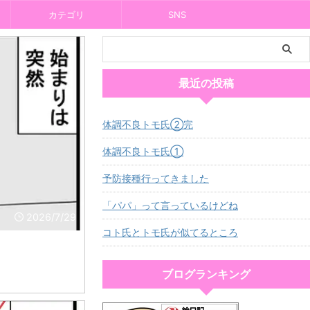
カテゴリ
SNS
最近の投稿
体調不良トモ氏②完
体調不良トモ氏①
予防接種行ってきました
「パパ」って言っているけどね
2026/7/29
コト氏とトモ氏が似てるところ
ブログランキング