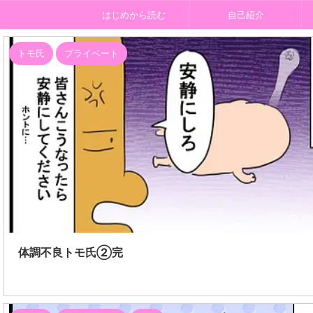
はじめから読む
自己紹介
トモ氏
プライベート
20
体調不良トモ氏②完