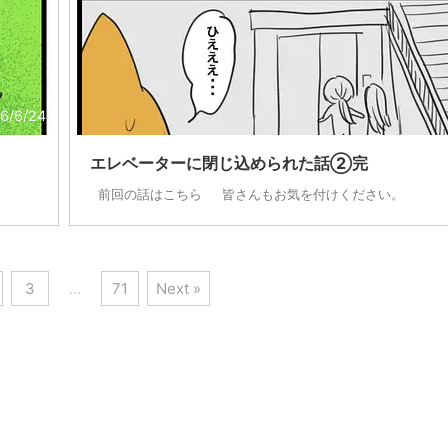
6/6/24
エレベーターに閉じ込められた話②完
前回の話はこちら 皆さんもお気を付けください。
3
…
71
Next »