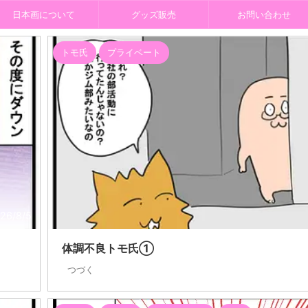
日本画について
グッズ販売
お問い合わせ
トモ氏
プライベート
26/8/5
体調不良トモ氏①
つづく