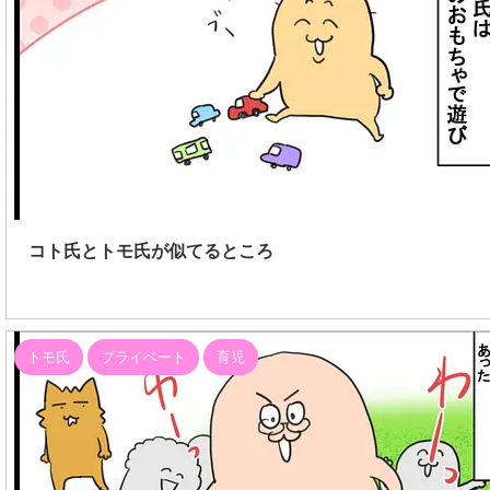
20
コト氏とトモ氏が似てるところ
トモ氏
プライベート
育児