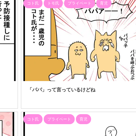
コト氏
トモ氏
プライベート
育児
6/7/22
「パパ」って言っているけどね
コト氏
プライベート
育児