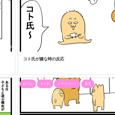
26/7/8
コト氏が嫌な時の反応
おつぶ
コト氏
プライベート
育児