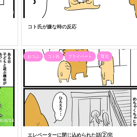
26/7/8
コト氏が嫌な時の反応
おつぶ
コト氏
プライベート
育児
6/6/24
2
エレベーターに閉じ込められた話②完