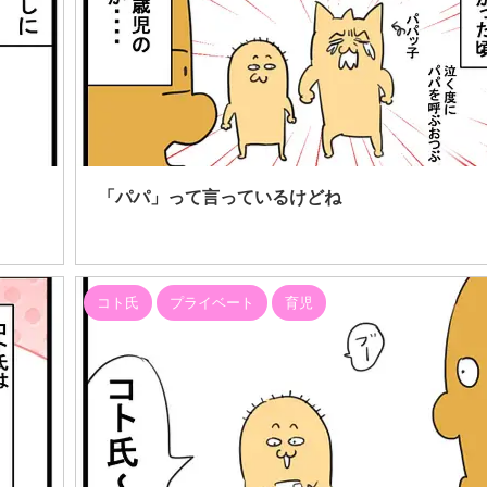
6/7/22
2
「パパ」って言っているけどね
コト氏
プライベート
育児