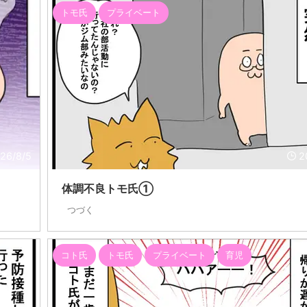
トモ氏
プライベート
26/8/5
2
体調不良トモ氏①
つづく
コト氏
トモ氏
プライベート
育児