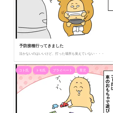
202
予防接種行ってきました
泣かないのはいいけど、打った場所も覚えていない・・・
コト氏
トモ氏
プライベート
育児