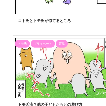
20
コト氏とトモ氏が似てるところ
トモ氏
プライベート
育児
202
トモ氏流？他の子どもたちとの遊び方