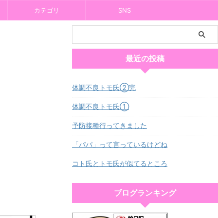
カテゴリ
SNS
最近の投稿
体調不良トモ氏②完
体調不良トモ氏①
予防接種行ってきました
「パパ」って言っているけどね
コト氏とトモ氏が似てるところ
ブログランキング