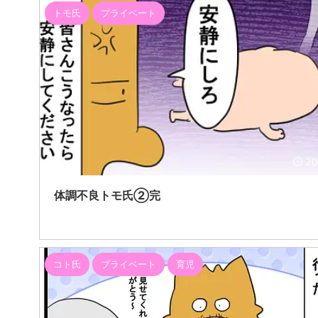
トモ氏
プライベート
20
体調不良トモ氏②完
コト氏
プライベート
育児