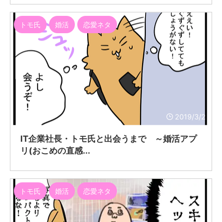
トモ氏
婚活
恋愛ネタ
2019/3/2
IT企業社長・トモ氏と出会うまで ～婚活アプ
リ(おこめの直感...
トモ氏
婚活
恋愛ネタ