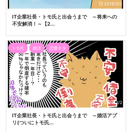
2019/3/2
IT企業社長・トモ氏と出会うまで ～将来への
不安解消！～【2...
トモ氏
婚活
恋愛ネタ
2019/3/2
IT企業社長・トモ氏と出会うまで ～婚活アプ
リ(ついにトモ氏...