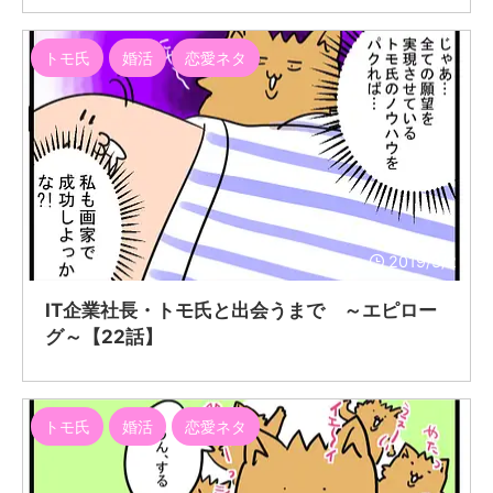
トモ氏
婚活
恋愛ネタ
2019/3/2
IT企業社長・トモ氏と出会うまで ～エピロー
グ～【22話】
トモ氏
婚活
恋愛ネタ