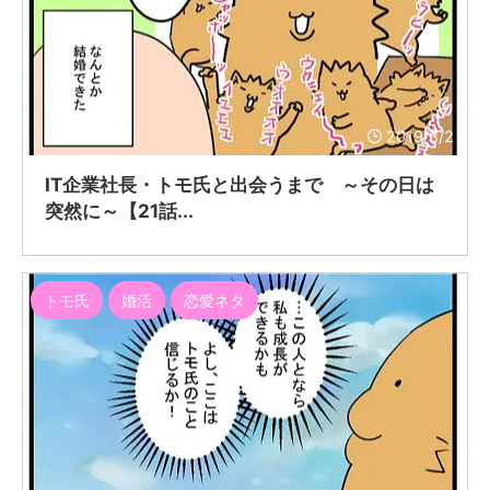
2019/3/2
IT企業社長・トモ氏と出会うまで ～その日は
突然に～【21話...
トモ氏
婚活
恋愛ネタ