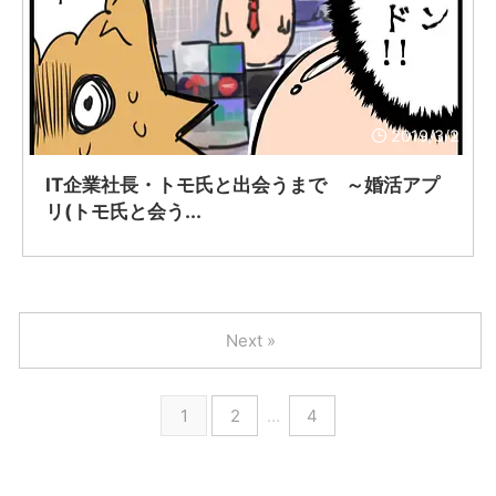
2019/3/2
IT企業社長・トモ氏と出会うまで ～婚活アプ
リ(トモ氏と会う...
Next »
1
2
…
4