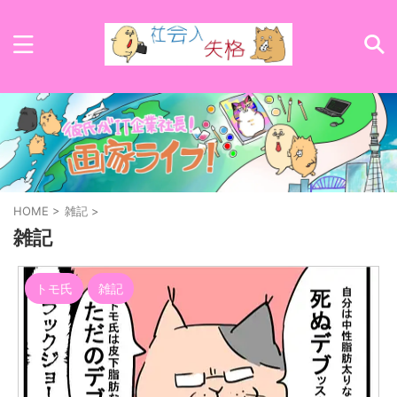
HOME
>
雑記
>
雑記
トモ氏
雑記