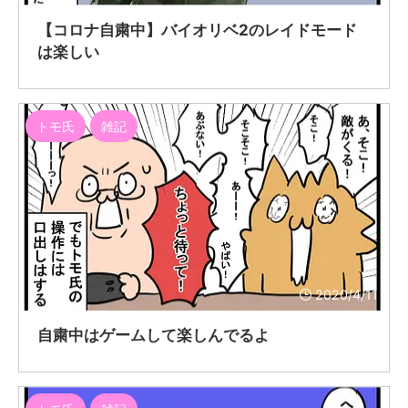
【コロナ自粛中】バイオリベ2のレイドモード
は楽しい
トモ氏
雑記
2020/4/11
自粛中はゲームして楽しんでるよ