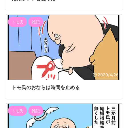
トモ氏
雑記
2020/4/26
トモ氏のおならは時間を止める
トモ氏
雑記