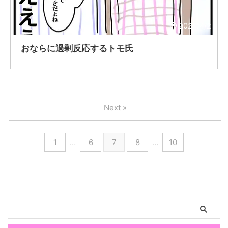
2020/4/2
おならに過剰反応するトモ氏
Next »
1
…
6
7
8
…
10