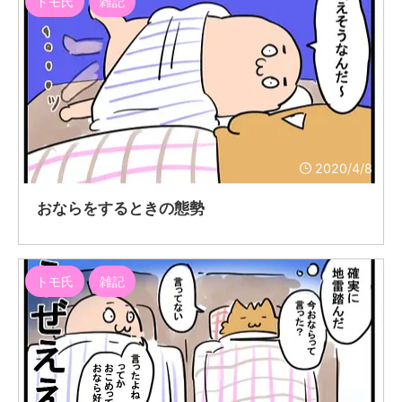
トモ氏
雑記
2020/4/8
おならをするときの態勢
トモ氏
雑記