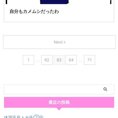
自分もカメムシだったわ
Next »
1
…
62
63
64
…
71
最近の投稿
体調不良トモ氏②完