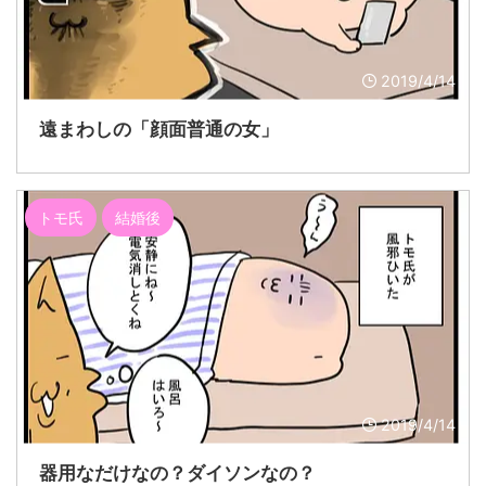
2019/4/14
遠まわしの「顔面普通の女」
トモ氏
結婚後
2019/4/14
器用なだけなの？ダイソンなの？