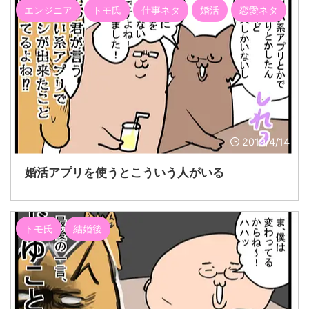
エンジニア
トモ氏
仕事ネタ
婚活
恋愛ネタ
2019/4/14
婚活アプリを使うとこういう人がいる
トモ氏
結婚後