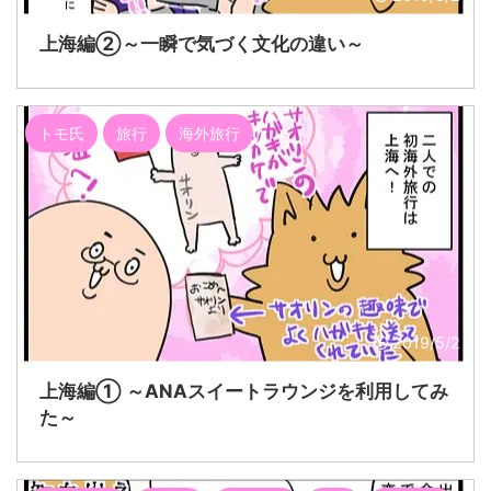
上海編②～一瞬で気づく文化の違い～
トモ氏
旅行
海外旅行
2019/5/2
上海編① ～ANAスイートラウンジを利用してみ
た～