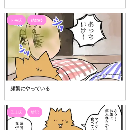
トモ氏
結婚後
2019/3/3
頻繁にやっている
母上氏
雑記