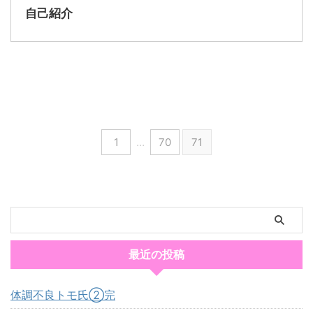
自己紹介
1
…
70
71
最近の投稿
体調不良トモ氏②完