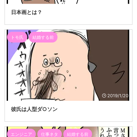
日本画とは？
トモ氏
結婚する前
2019/1/20
彼氏は人型ダ○ソン
エンジニア
仕事ネタ
結婚する前