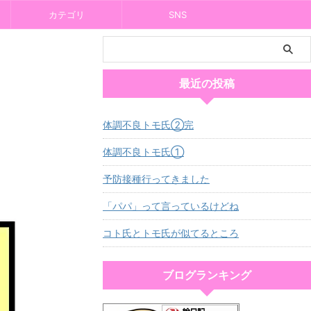
カテゴリ
SNS
最近の投稿
体調不良トモ氏②完
体調不良トモ氏①
予防接種行ってきました
「パパ」って言っているけどね
コト氏とトモ氏が似てるところ
ブログランキング