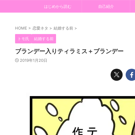
はじめから読む
自己紹介
HOME
>
恋愛ネタ
>
結婚する前
>
トモ氏
結婚する前
ブランデー入りティラミス＋ブランデー
2019年1月20日