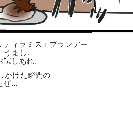
りティラミス＋ブランデー
うまし。
お試しあれ。
っかけた瞬間の
たぜ…