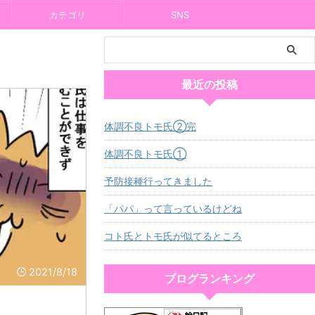
カテゴリ
SNS
最近の投稿
体調不良トモ氏②完
体調不良トモ氏①
予防接種行ってきました
「パパ」って言っているけどね
コト氏とトモ氏が似てるところ
2021/8/18
ブログランキング