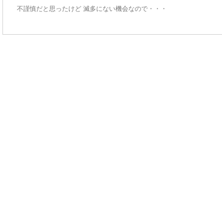
不謹慎だと思ったけど 滅多にない機会なので・・・