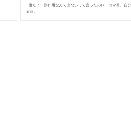
誰だよ、副作用なんて出ないって言ったの(※一コマ目、自
&nb ...