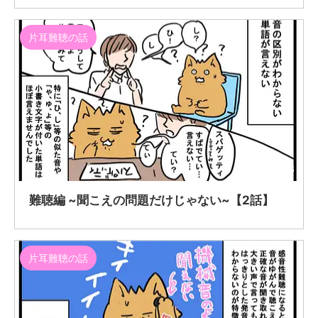
片耳難聴の話
2019/9/3
難聴編 ~聞こえの問題だけじゃない~【2話】
片耳難聴の話