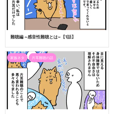
2019/8/31
難聴編 ~感音性難聴とは~【1話】
家族ネタ
片耳難聴の話
2019/8/28