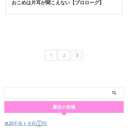
おこめは片耳が聞こえない【プロローグ】
1
2
3
最近の投稿
体調不良トモ氏②完