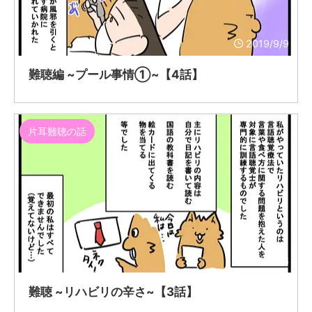
2019/9/9
難聴編 ~プール事情①~【4話】
片耳難聴の話
2019/9/6
難聴 ~リハビリの辛さ~【3話】