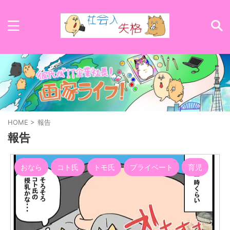
HOME
>
報告
報告
おなら
コト氏
トモ氏
プライベート
育児