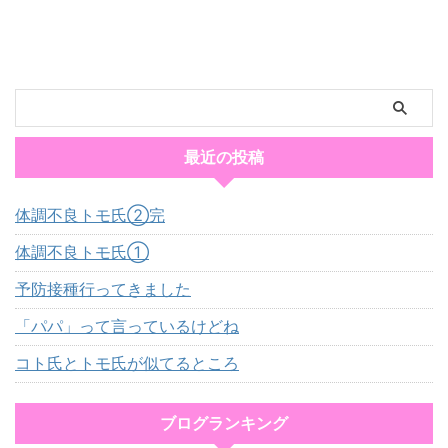
最近の投稿
体調不良トモ氏②完
体調不良トモ氏①
予防接種行ってきました
「パパ」って言っているけどね
コト氏とトモ氏が似てるところ
ブログランキング