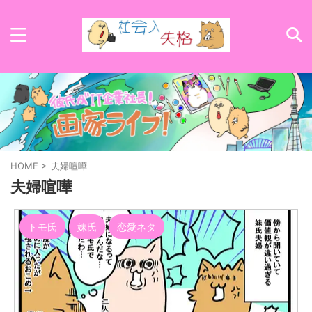
HOME
>
夫婦喧嘩
夫婦喧嘩
トモ氏
妹氏
恋愛ネタ