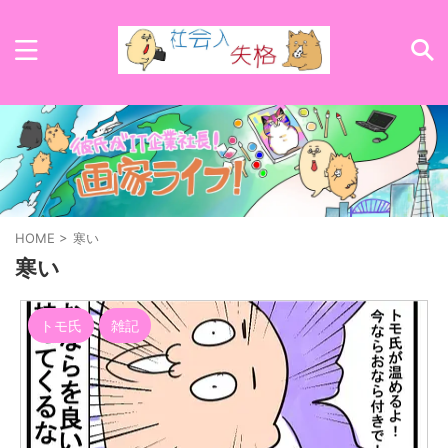
HOME
>
寒い
寒い
トモ氏
雑記