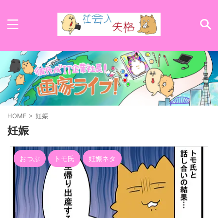
HOME
>
妊娠
妊娠
おつぶ
トモ氏
妊娠ネタ