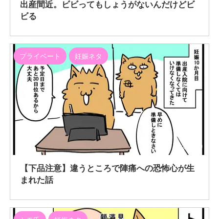
出産間近。ビビってもしょうがないんだけどビ
ビる
プライベート
妊娠ネタ
2021/6/9
【下品注意】違うところで陣痛への恐怖心が生
まれた話