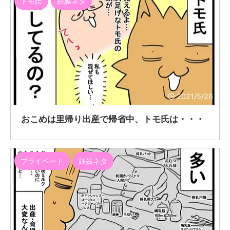
トモ氏
妊娠ネタ
2021/5/26
おこめは里帰り出産で帰省中、トモ氏は・・・
プライベート
妊娠ネタ