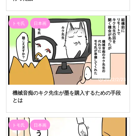
トモ氏
日本画
2022/2/23
機械音痴のキク先生が墨を購入するための手段
とは
トモ氏
日本画