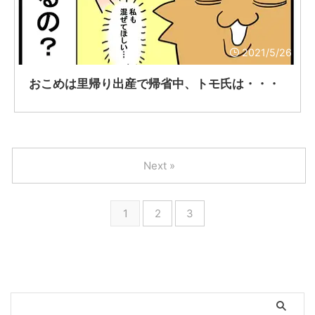
2021/5/26
おこめは里帰り出産で帰省中、トモ氏は・・・
Next »
1
2
3