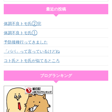
最近の投稿
体調不良トモ氏②完
体調不良トモ氏①
予防接種行ってきました
「パパ」って言っているけどね
コト氏とトモ氏が似てるところ
ブログランキング