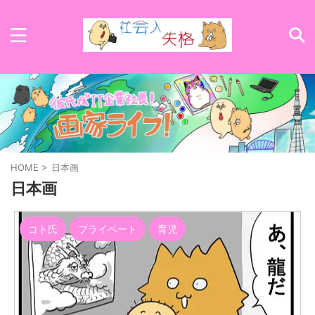
HOME
>
日本画
日本画
コト氏
プライベート
育児