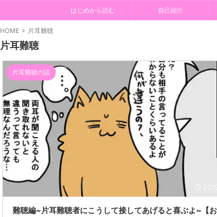
はじめから読む
自己紹介
HOME
>
片耳難聴
片耳難聴
片耳難聴の話
201
難聴編~片耳難聴者にこうして接してあげると喜ぶよ~【