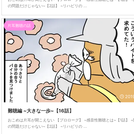
の問題だけじゃない~【2話】 ~リハビリの ...
片耳難聴の話
201
難聴編 ~大きな一歩~【16話】
おこめは片耳が聞こえない 【プロローグ】 ~感音性難聴とは~【1話】 
の問題だけじゃない~【2話】 ~リハビリの ...