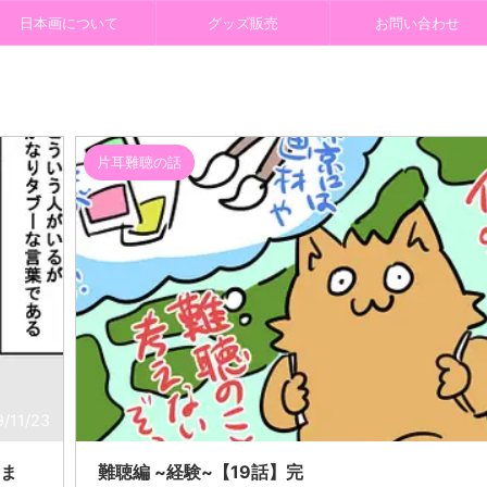
日本画について
グッズ販売
お問い合わせ
片耳難聴の話
9/11/23
おま
難聴編 ~経験~【19話】完