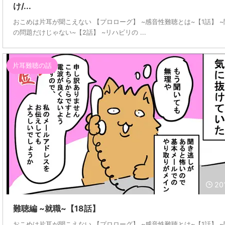
け/...
おこめは片耳が聞こえない 【プロローグ】 ~感音性難聴とは~【1話】 
の問題だけじゃない~【2話】 ~リハビリの ...
片耳難聴の話
20
難聴編 ~就職~【18話】
おこめは片耳が聞こえない 【プロローグ】 ~感音性難聴とは~【1話】 