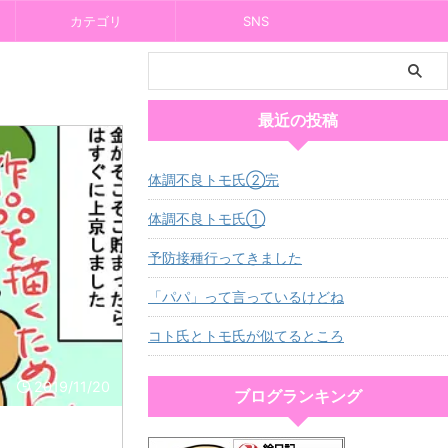
カテゴリ
SNS
最近の投稿
体調不良トモ氏②完
体調不良トモ氏①
予防接種行ってきました
「パパ」って言っているけどね
コト氏とトモ氏が似てるところ
2019/11/20
ブログランキング