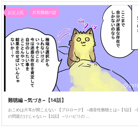
お父上氏
片耳難聴の話
201
難聴編 ~気づき~【14話】
おこめは片耳が聞こえない 【プロローグ】 ~感音性難聴とは~【1話】 
の問題だけじゃない~【2話】 ~リハビリの ...