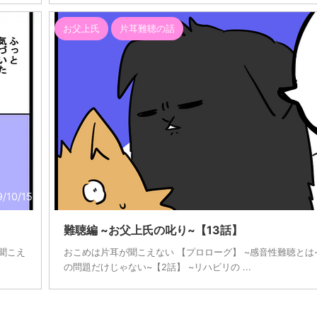
お父上氏
片耳難聴の話
9/10/15
難聴編 ~お父上氏の叱り~【13話】
~聞こえ
おこめは片耳が聞こえない 【プロローグ】 ~感音性難聴とは~
の問題だけじゃない~【2話】 ~リハビリの ...