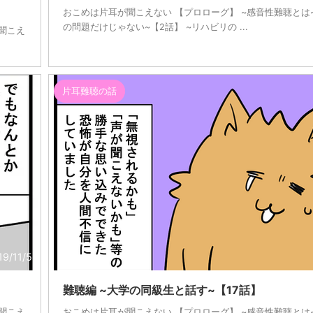
おこめは片耳が聞こえない 【プロローグ】 ~感音性難聴とは~
の問題だけじゃない~【2話】 ~リハビリの ...
~聞こえ
片耳難聴の話
19/11/5
難聴編 ~大学の同級生と話す~【17話】
~聞こえ
おこめは片耳が聞こえない 【プロローグ】 ~感音性難聴とは~