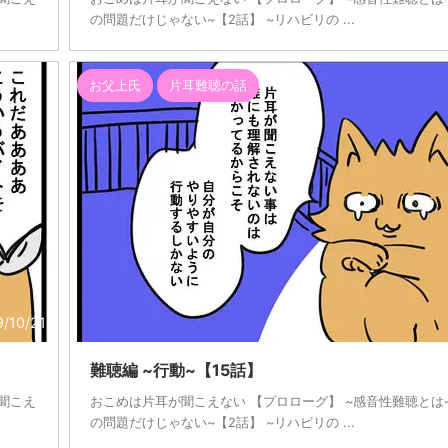
の問題だけじゃない~【2話】 ~リハビリの ...
お父上氏
片耳難聴の話
9/10/21
難聴編 ~行動~【15話】
~聞こえ
おこめは片耳が聞こえない 【プロローグ】 ~感音性難聴とは~
の問題だけじゃない~【2話】 ~リハビリの ...