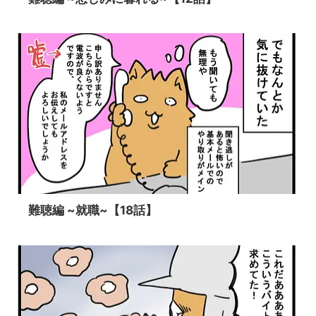
難聴編 ~就職~【18話】