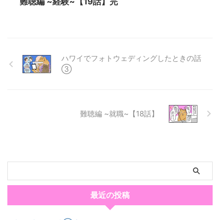
難聴編 ~経験~【19話】完
ハワイでフォトウェディングしたときの話
③
難聴編 ~就職~【18話】
最近の投稿