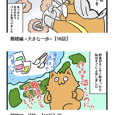
難聴編 ~大きな一歩~【16話】