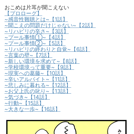
おこめは片耳が聞こえない
【プロローグ】
~感音性難聴とは~【1話】
~聞こえの問題だけじゃない~【2話】
~リハビリの辛さ~【3話】
~プール事情①~【4話】
~プール事情②~【5話】
~リハビリの終わりと自覚~【6話】
~言葉の壁~【7話】
~新しい環境を求めて~【8話】
~学校環境って重要~【9話】
~現実への葛藤~【10話】
~辛いアルバイト~【11話】
~悲しみに暮れる~【12話】
~お父上氏の叱り~【13話】
~気づき~【14話】
~行動~【15話】
~大きな一歩~【16話】