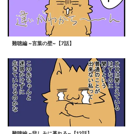
難聴編 ~言葉の壁~【7話】
難聴編 ~悲しみに暮れる~【12話】