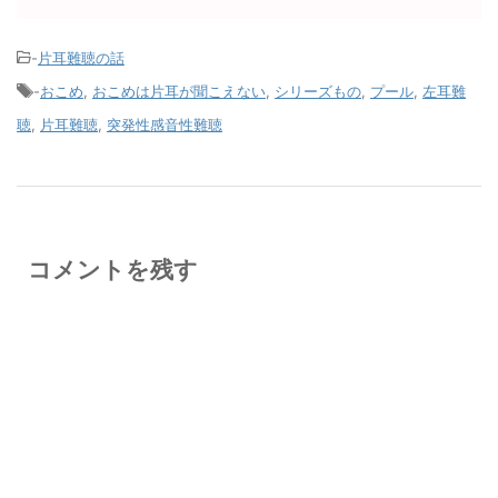
-
片耳難聴の話
-
おこめ
,
おこめは片耳が聞こえない
,
シリーズもの
,
プール
,
左耳難
聴
,
片耳難聴
,
突発性感音性難聴
コメントを残す