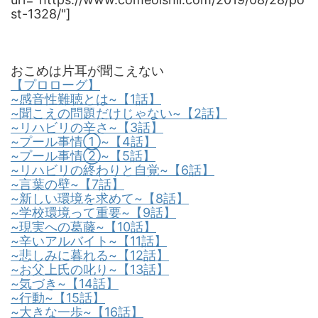
st-1328/"]
おこめは片耳が聞こえない
【プロローグ】
~感音性難聴とは~【1話】
~聞こえの問題だけじゃない~【2話】
~リハビリの辛さ~【3話】
~プール事情①~【4話】
~プール事情②~【5話】
~リハビリの終わりと自覚~【6話】
~言葉の壁~【7話】
~新しい環境を求めて~【8話】
~学校環境って重要~【9話】
~現実への葛藤~【10話】
~辛いアルバイト~【11話】
~悲しみに暮れる~【12話】
~お父上氏の叱り~【13話】
~気づき~【14話】
~行動~【15話】
~大きな一歩~【16話】