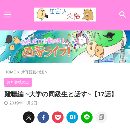
HOME
>
片耳難聴の話
>
片耳難聴の話
難聴編 ~大学の同級生と話す~【17話】
2019年11月2日