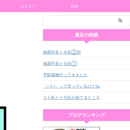
カテゴリ
SNS
最近の投稿
体調不良トモ氏②完
体調不良トモ氏①
予防接種行ってきました
「パパ」って言っているけどね
コト氏とトモ氏が似てるところ
ブログランキング