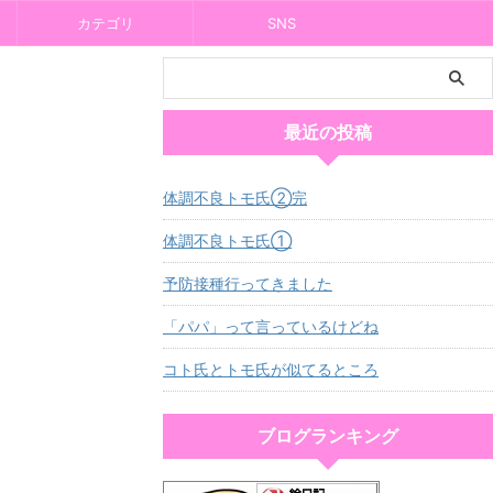
カテゴリ
SNS
最近の投稿
体調不良トモ氏②完
体調不良トモ氏①
予防接種行ってきました
「パパ」って言っているけどね
コト氏とトモ氏が似てるところ
ブログランキング