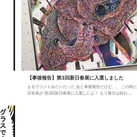
【事後報告】第3回新日春展に入選しました
まるでコントみたいだった あと事後報告だけど、、 この時
日本画が 第3回新日春展に入選したよ！ もう展示は終わ ...