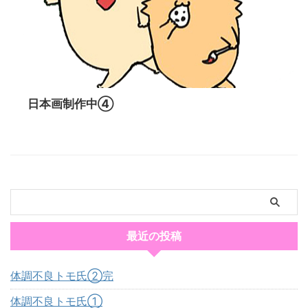
日本画制作中④
最近の投稿
体調不良トモ氏②完
体調不良トモ氏①