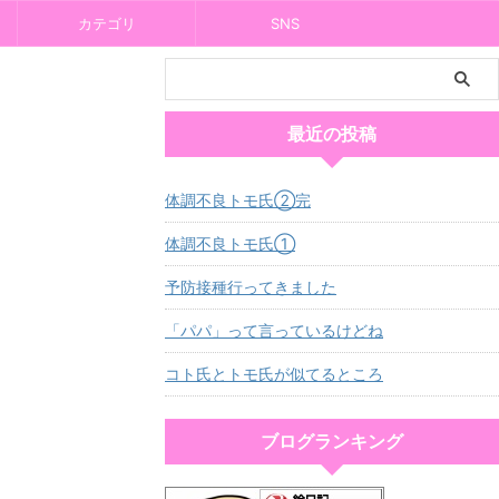
カテゴリ
SNS
最近の投稿
体調不良トモ氏②完
体調不良トモ氏①
予防接種行ってきました
「パパ」って言っているけどね
コト氏とトモ氏が似てるところ
ブログランキング