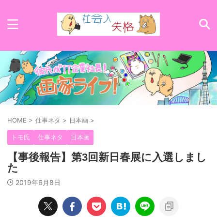
HOME
>
仕事ネタ
>
日本画
>
トモ氏
仕事ネタ
日本画
【事後報告】第3回新日春展に入選しまし
た
2019年6月8日