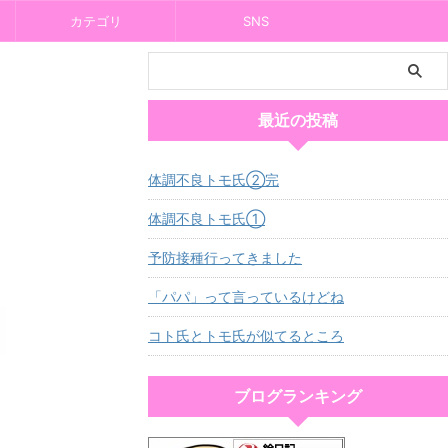
カテゴリ
SNS
最近の投稿
体調不良トモ氏②完
体調不良トモ氏①
予防接種行ってきました
「パパ」って言っているけどね
コト氏とトモ氏が似てるところ
ブログランキング