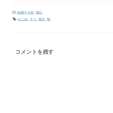
-
結婚する前
,
雑記
-
おこめ
,
ネコ
,
地元
,
猫
コメントを残す