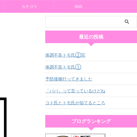
カテゴリ
SNS
最近の投稿
体調不良トモ氏②完
体調不良トモ氏①
予防接種行ってきました
「パパ」って言っているけどね
コト氏とトモ氏が似てるところ
ブログランキング