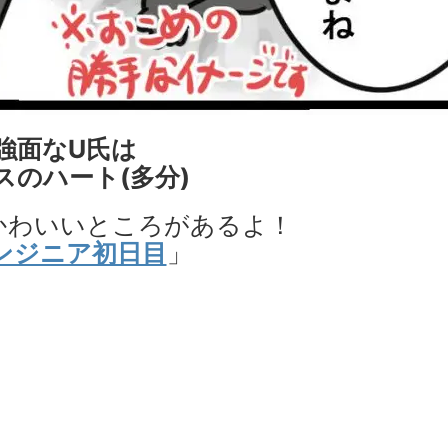
強面なU氏は
スのハート(多分)
かわいいところがあるよ！
ンジニア初日目
」