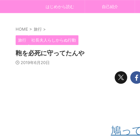
はじめから読む
自己紹介
HOME
>
旅行
>
旅行
社長夫人らしからぬ行動
鞄を必死に守ってたんや
2019年6月20日
鳩っ