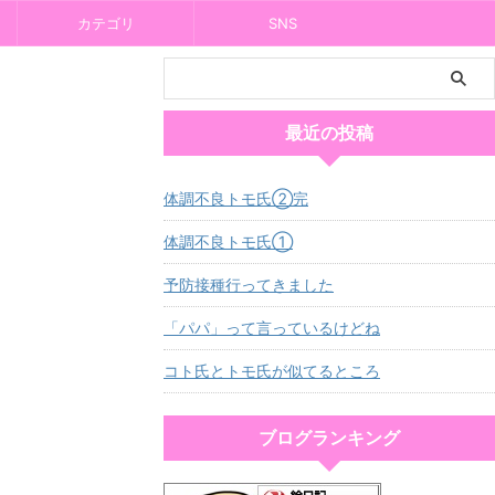
カテゴリ
SNS
最近の投稿
体調不良トモ氏②完
体調不良トモ氏①
予防接種行ってきました
「パパ」って言っているけどね
コト氏とトモ氏が似てるところ
ブログランキング