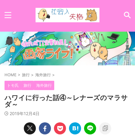
HOME
>
旅行
>
海外旅行
>
トモ氏
旅行
海外旅行
ハワイに行った話④～レナーズのマラサ
ダ～
2019年12月4日