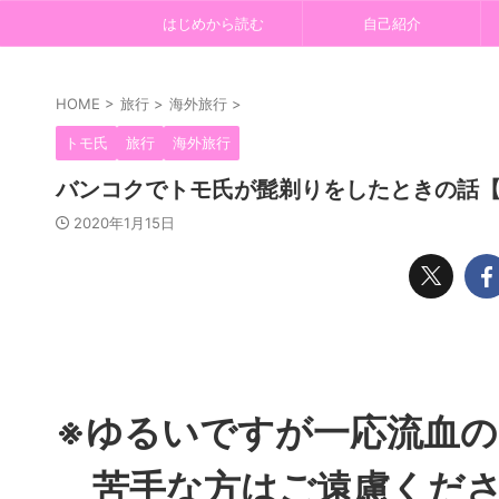
はじめから読む
自己紹介
HOME
>
旅行
>
海外旅行
>
トモ氏
旅行
海外旅行
バンコクでトモ氏が髭剃りをしたときの話
2020年1月15日
※ゆるいですが一応流血
苦手な方はご遠慮くださ