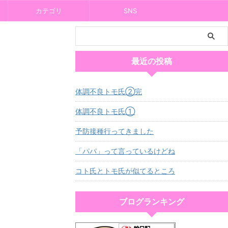
カテゴリ
SNS
最近の投稿
体調不良トモ氏②完
体調不良トモ氏①
予防接種行ってきました
「パパ」って言っているけどね
コト氏とトモ氏が似てるところ
ブログランキング