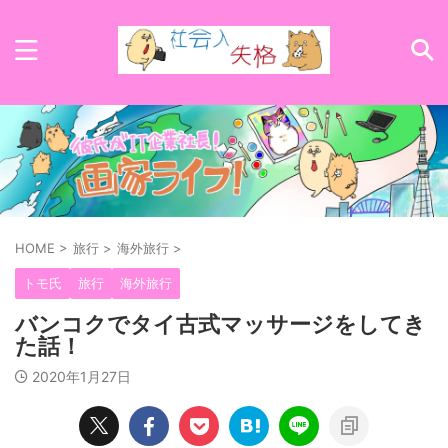
HOME
>
旅行
>
海外旅行
>
トモ氏
旅行
海外旅行
バンコクでタイ古式マッサージをしてき
た話！
2020年1月27日