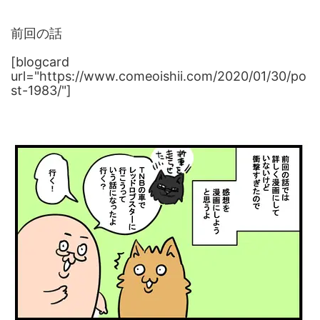
前回の話
[blogcard
url="https://www.comeoishii.com/2020/01/30/po
st-1983/"]