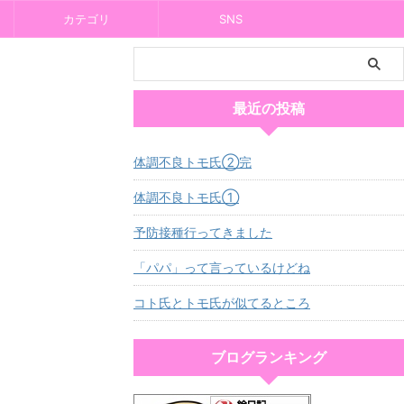
カテゴリ
SNS
最近の投稿
体調不良トモ氏②完
体調不良トモ氏①
予防接種行ってきました
「パパ」って言っているけどね
コト氏とトモ氏が似てるところ
ブログランキング