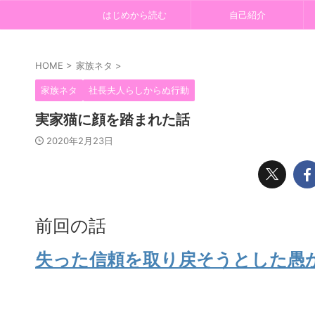
はじめから読む
自己紹介
HOME
>
家族ネタ
>
家族ネタ
社長夫人らしからぬ行動
実家猫に顔を踏まれた話
2020年2月23日
前回の話
失った信頼を取り戻そうとした愚