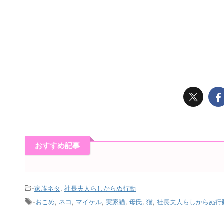
おすすめ記事
-
家族ネタ
,
社長夫人らしからぬ行動
-
おこめ
,
ネコ
,
マイケル
,
実家猫
,
母氏
,
猫
,
社長夫人らしからぬ行