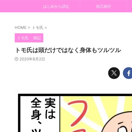
はじめから読む
自己紹介
HOME
>
トモ氏
>
トモ氏
雑記
トモ氏は頭だけではなく身体もツルツル
2020年8月2日