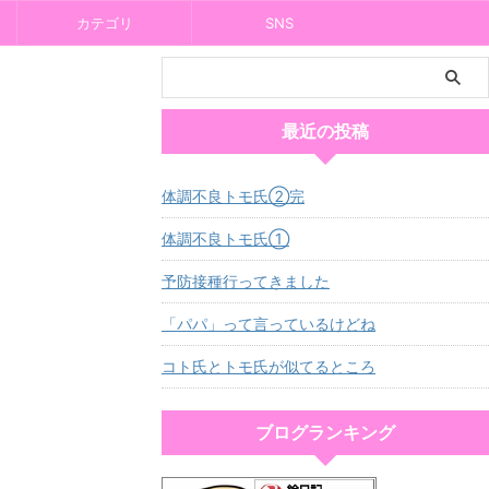
カテゴリ
SNS
最近の投稿
体調不良トモ氏②完
体調不良トモ氏①
予防接種行ってきました
「パパ」って言っているけどね
コト氏とトモ氏が似てるところ
ブログランキング