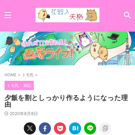
HOME
>
トモ氏
>
トモ氏
雑記
夕飯を割としっかり作るようになった理
由
2020年8月8日