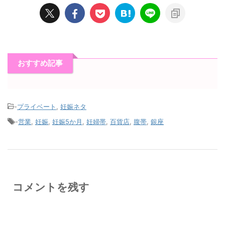
おすすめ記事
-
プライベート
,
妊娠ネタ
-
営業
,
妊娠
,
妊娠5か月
,
妊婦帯
,
百貨店
,
腹帯
,
銀座
コメントを残す