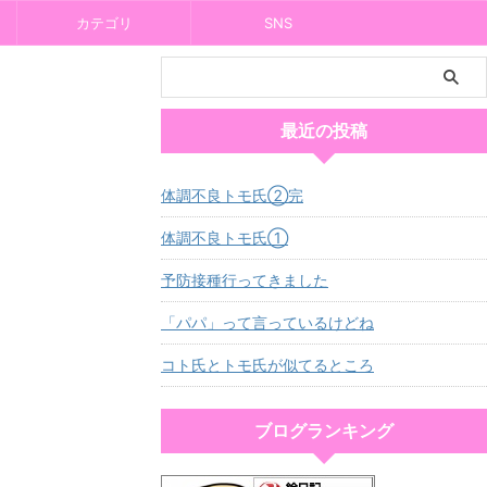
カテゴリ
SNS
最近の投稿
体調不良トモ氏②完
体調不良トモ氏①
予防接種行ってきました
「パパ」って言っているけどね
コト氏とトモ氏が似てるところ
ブログランキング