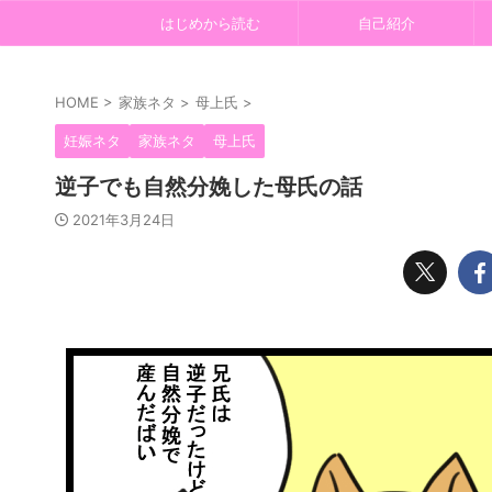
はじめから読む
自己紹介
HOME
>
家族ネタ
>
母上氏
>
妊娠ネタ
家族ネタ
母上氏
逆子でも自然分娩した母氏の話
2021年3月24日