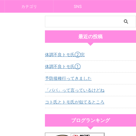
カテゴリ
SNS
最近の投稿
体調不良トモ氏②完
体調不良トモ氏①
予防接種行ってきました
「パパ」って言っているけどね
コト氏とトモ氏が似てるところ
ブログランキング