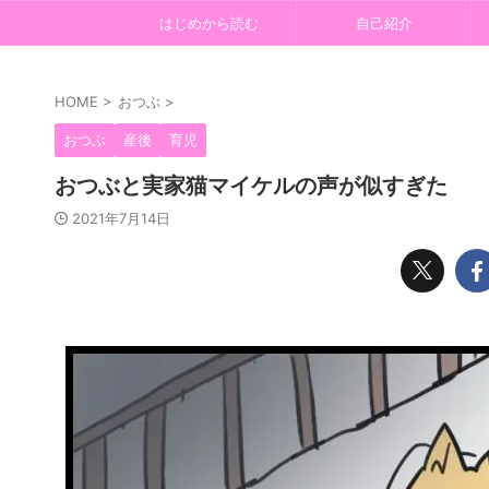
はじめから読む
自己紹介
HOME
>
おつぶ
>
おつぶ
産後
育児
おつぶと実家猫マイケルの声が似すぎた
2021年7月14日