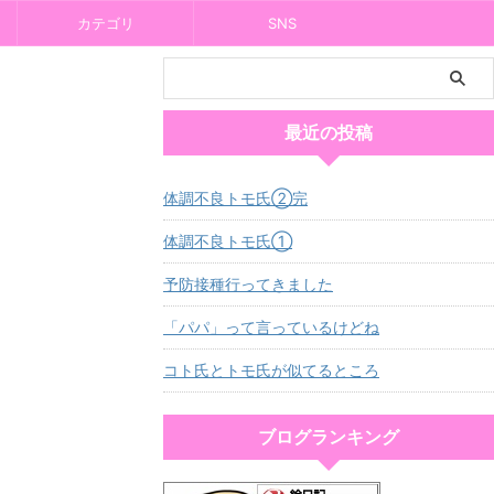
カテゴリ
SNS
最近の投稿
体調不良トモ氏②完
体調不良トモ氏①
予防接種行ってきました
「パパ」って言っているけどね
コト氏とトモ氏が似てるところ
ブログランキング