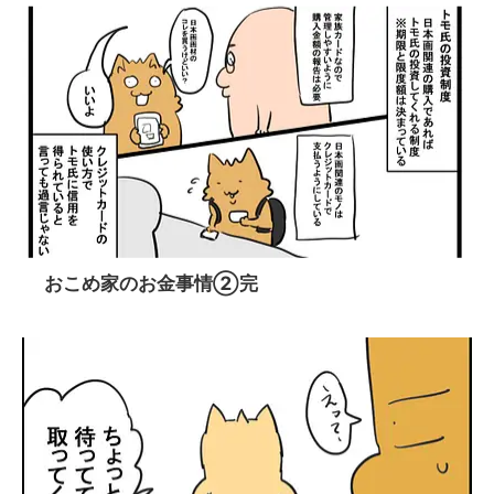
おこめ家のお金事情②完