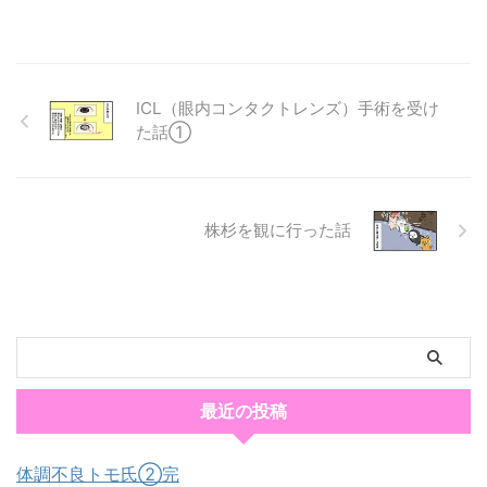
ICL（眼内コンタクトレンズ）手術を受け
た話①
株杉を観に行った話
最近の投稿
体調不良トモ氏②完