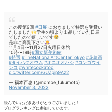
この度第9回
#日展
におきまして特選を受賞い
たしました
学生の頃より出品していた日展
でしたので嬉しいです
是非ご高覧下さい
11月4日〜11月27日火曜日休館
10時〜18時
#国立新美術館
#特選
#TheNationalArtCenterTokyo
#花鳥画
#タイハクオウム
#オニオオハシ
#コンゴウイ
ンコ
#whitecockatoo
pic.twitter.com/GUZpip9Az2
— 福本百恵 (@momoe_fukumoto)
November 3, 2022
読んでいただきありがとうございました！
ブログランキングに参加しています。