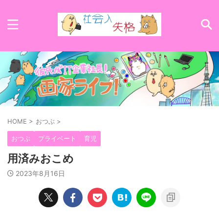
HOME
>
おつぶ
>
おつぶ
プライベート
育児
用済みおこめ
2023年8月16日