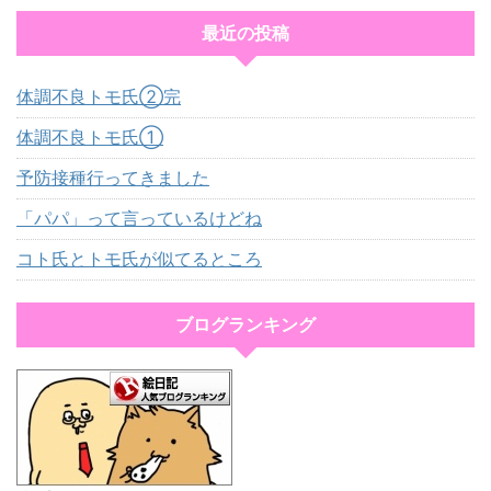
最近の投稿
体調不良トモ氏②完
体調不良トモ氏①
予防接種行ってきました
「パパ」って言っているけどね
コト氏とトモ氏が似てるところ
ブログランキング