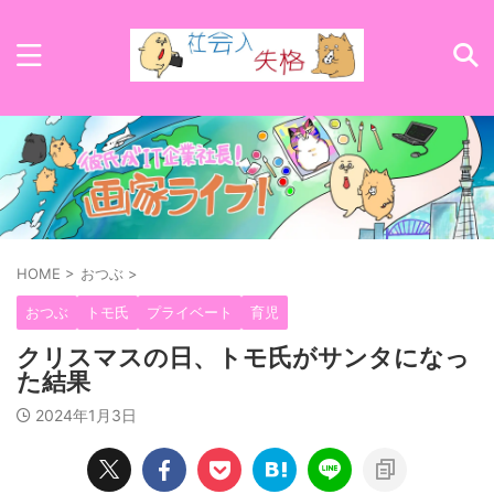
HOME
>
おつぶ
>
おつぶ
トモ氏
プライベート
育児
クリスマスの日、トモ氏がサンタになっ
た結果
2024年1月3日