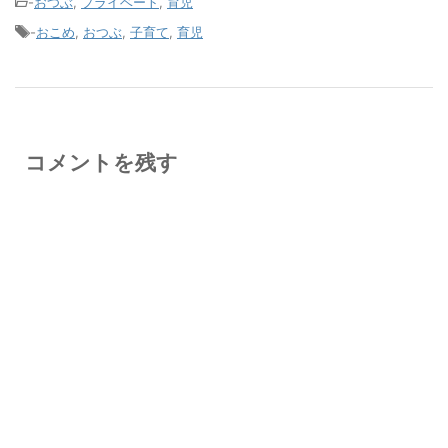
-
おつぶ
,
プライベート
,
育児
-
おこめ
,
おつぶ
,
子育て
,
育児
コメントを残す