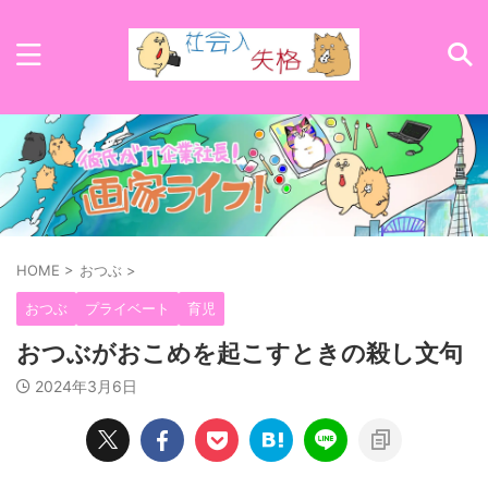
HOME
>
おつぶ
>
おつぶ
プライベート
育児
おつぶがおこめを起こすときの殺し文句
2024年3月6日