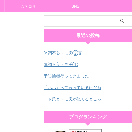
カテゴリ
SNS
最近の投稿
体調不良トモ氏②完
体調不良トモ氏①
予防接種行ってきました
「パパ」って言っているけどね
コト氏とトモ氏が似てるところ
ブログランキング