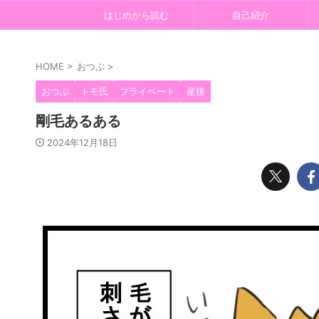
はじめから読む
自己紹介
HOME
>
おつぶ
>
おつぶ
トモ氏
プライベート
産後
剛毛あるある
2024年12月18日