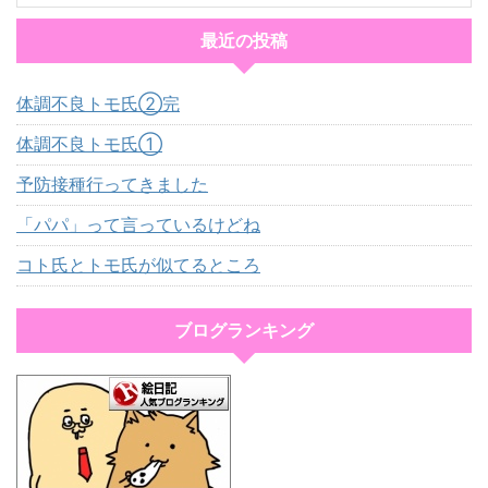
最近の投稿
体調不良トモ氏②完
体調不良トモ氏①
予防接種行ってきました
「パパ」って言っているけどね
コト氏とトモ氏が似てるところ
ブログランキング