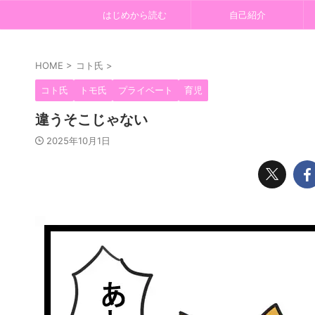
はじめから読む
自己紹介
HOME
>
コト氏
>
コト氏
トモ氏
プライベート
育児
違うそこじゃない
2025年10月1日