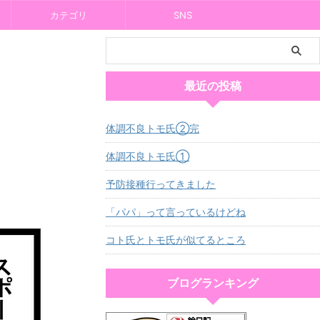
カテゴリ
SNS
最近の投稿
体調不良トモ氏②完
体調不良トモ氏①
予防接種行ってきました
「パパ」って言っているけどね
コト氏とトモ氏が似てるところ
ブログランキング