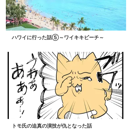
ハワイに行った話⑤～ワイキキビーチ～
トモ氏の迫真の演技が仇となった話