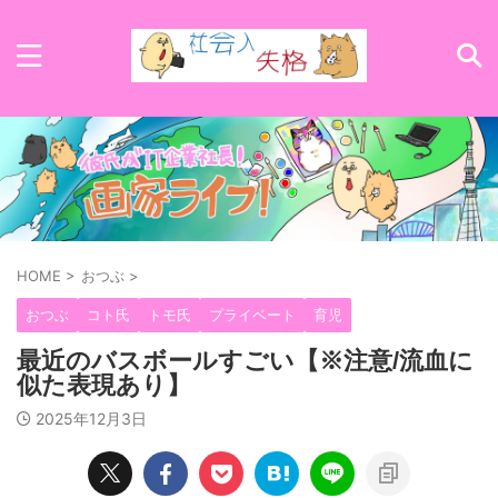
HOME
>
おつぶ
>
おつぶ
コト氏
トモ氏
プライベート
育児
最近のバスボールすごい【※注意/流血に
似た表現あり】
2025年12月3日