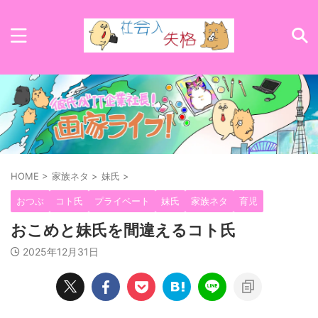
HOME
>
家族ネタ
>
妹氏
>
おつぶ
コト氏
プライベート
妹氏
家族ネタ
育児
おこめと妹氏を間違えるコト氏
2025年12月31日