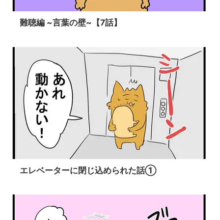
難聴編 ~言葉の壁~【7話】
エレベーターに閉じ込められた話①