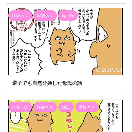
妊娠ネタ
家族ネタ
母上氏
2021/3/24
逆子でも自然分娩した母氏の話
お父上氏
妊娠ネタ
妹氏
家族ネタ