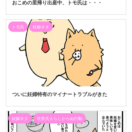
おこめの里帰り出産中、トモ氏は・・・
トモ氏
妊娠ネタ
2021/2/17
ついに妊婦特有のマイナートラブルがきた
妊娠ネタ
社長夫人らしからぬ行動