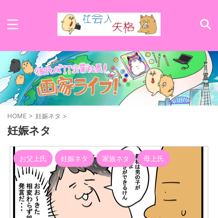
HOME
>
妊娠ネタ
>
妊娠ネタ
お父上氏
妊娠ネタ
家族ネタ
母上氏