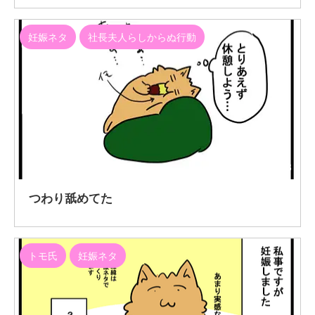
妊娠ネタ
社長夫人らしからぬ行動
2020/10/23
つわり舐めてた
トモ氏
妊娠ネタ