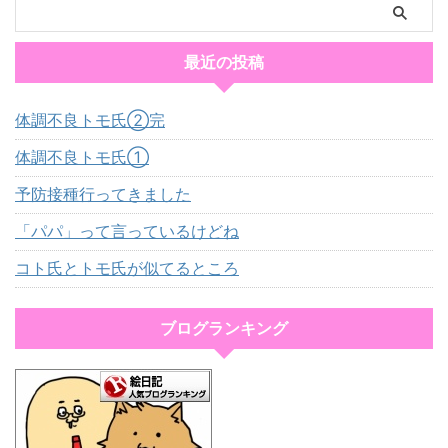
最近の投稿
体調不良トモ氏②完
体調不良トモ氏①
予防接種行ってきました
「パパ」って言っているけどね
コト氏とトモ氏が似てるところ
ブログランキング