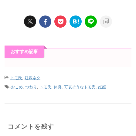
おすすめ記事
-
トモ氏
,
妊娠ネタ
-
おこめ
,
つわり
,
トモ氏
,
体臭
,
可哀そうなトモ氏
,
妊娠
コメントを残す