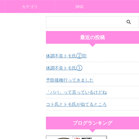
カテゴリ
SNS
最近の投稿
体調不良トモ氏②完
体調不良トモ氏①
予防接種行ってきました
「パパ」って言っているけどね
コト氏とトモ氏が似てるところ
ブログランキング